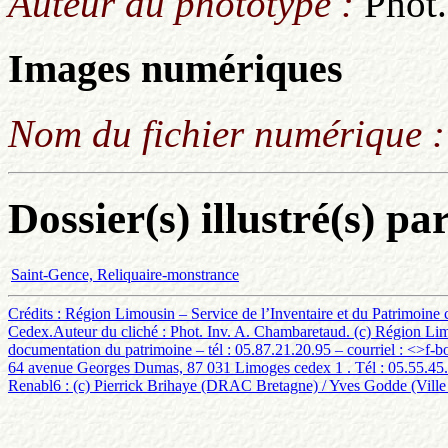
Auteur du phototype :
Phot
Images numériques
Nom du fichier numérique 
Dossier(s) illustré(s) pa
Saint-Gence, Reliquaire-monstrance
Crédits : Région Limousin – Service de l’Inventaire et du Patrimoine
Cedex.Auteur du cliché : Phot. Inv. A. Chambaretaud. (c) Région Limou
documentation du patrimoine – tél : 05.87.21.20.95 – courriel : <
>f-b
64 avenue Georges Dumas, 87 031 Limoges cedex 1 . Tél : 05.55.45.79.
Renabl6 : (c) Pierrick Brihaye (DRAC Bretagne) / Yves Godde (Ville