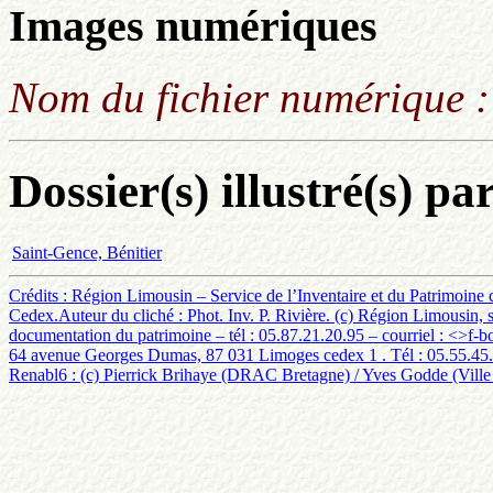
Images numériques
Nom du fichier numérique 
Dossier(s) illustré(s) pa
Saint-Gence, Bénitier
Crédits : Région Limousin – Service de l’Inventaire et du Patrimoine
Cedex.Auteur du cliché : Phot. Inv. P. Rivière. (c) Région Limousin, s
documentation du patrimoine – tél : 05.87.21.20.95 – courriel : <
>f-b
64 avenue Georges Dumas, 87 031 Limoges cedex 1 . Tél : 05.55.45.79.
Renabl6 : (c) Pierrick Brihaye (DRAC Bretagne) / Yves Godde (Ville