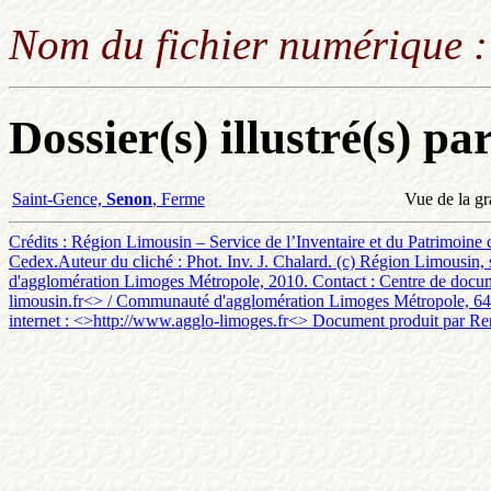
Nom du fichier numérique 
Dossier(s) illustré(s) pa
Saint-Gence,
Senon
, Ferme
Vue de la gr
Crédits : Région Limousin – Service de l’Inventaire et du Patrimoine
Cedex.Auteur du cliché : Phot. Inv. J. Chalard. (c) Région Limousin, 
d'agglomération Limoges Métropole, 2010. Contact : Centre de documen
limousin.fr<> / Communauté d'agglomération Limoges Métropole, 64 
internet : <
>http://www.agglo-limoges.fr<> Document produit par Ren