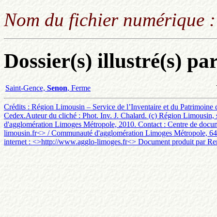
Nom du fichier numérique 
Dossier(s) illustré(s) pa
Saint-Gence,
Senon
, Ferme
Crédits : Région Limousin – Service de l’Inventaire et du Patrimoine
Cedex.Auteur du cliché : Phot. Inv. J. Chalard. (c) Région Limousin, 
d'agglomération Limoges Métropole, 2010. Contact : Centre de documen
limousin.fr<> / Communauté d'agglomération Limoges Métropole, 64 
internet : <
>http://www.agglo-limoges.fr<> Document produit par Ren