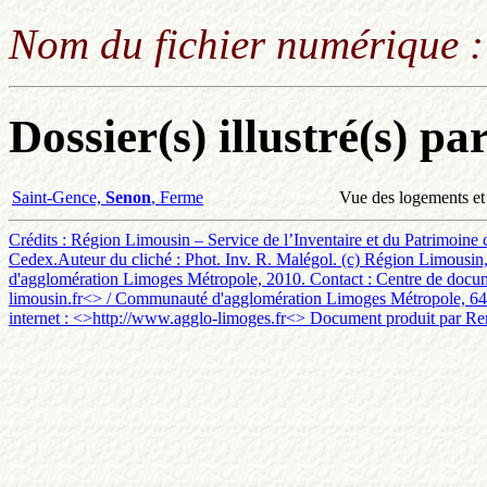
Nom du fichier numérique 
Dossier(s) illustré(s) pa
Saint-Gence,
Senon
, Ferme
Vue des logements et 
Crédits : Région Limousin – Service de l’Inventaire et du Patrimoine
Cedex.Auteur du cliché : Phot. Inv. R. Malégol. (c) Région Limousin, 
d'agglomération Limoges Métropole, 2010. Contact : Centre de documen
limousin.fr<> / Communauté d'agglomération Limoges Métropole, 64 
internet : <
>http://www.agglo-limoges.fr<> Document produit par Ren