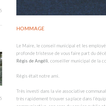
6
HOMMAGE
Le Maire, le conseil municipal et les employ
profonde tristesse de vous faire part du décè
Régis de Angéli
, conseiller municipal de la
Régis était notre ami.
Très investi dans la vie associative communale
6
très rapidement trouver sa place dans l’équi