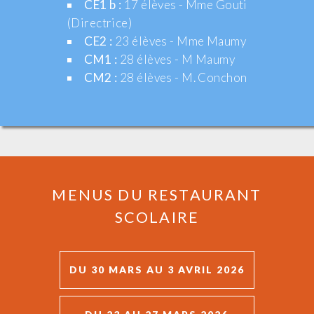
CE1 b :
17 élèves - Mme Gouti
(Directrice)
CE2 :
23 élèves - Mme Maumy
CM1 :
28 élèves - M Maumy
CM2 :
28 élèves - M. Conchon
MENUS DU RESTAURANT
SCOLAIRE
DU 30 MARS AU 3 AVRIL 2026