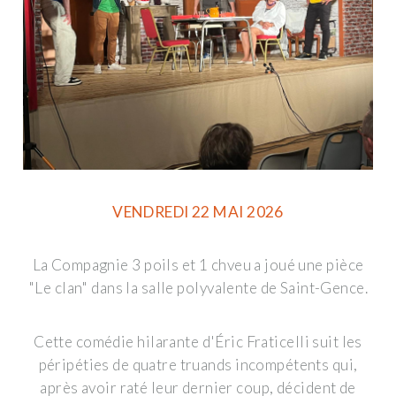
VENDREDI 22 MAI 2026
La Compagnie 3 poils et 1 chveu a joué une pièce
"Le clan" dans la salle polyvalente de Saint-Gence.
Cette comédie hilarante d'
Éric Fraticelli
suit les
péripéties de quatre truands incompétents qui,
après avoir raté leur dernier coup, décident de